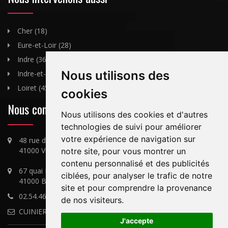
Cher (18)
Eure-et-Loir (28)
Indre (36)
Nous utilisons des
Indre-et-Loire (37)
Loiret (45)
cookies
Nous contacter
Nous utilisons des cookies et d'autres
technologies de suivi pour améliorer
votre expérience de navigation sur
48 rue des Valineaux,
41000 Villerbon
notre site, pour vous montrer un
contenu personnalisé et des publicités
67 quai Henri Chavigny,
ciblées, pour analyser le trafic de notre
41000 Blois
site et pour comprendre la provenance
02.54.46.83.77 / 06.59.59.71.69
de nos visiteurs.
CUINIER@free.fr
J'accepte